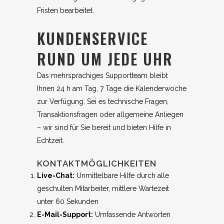
Fristen bearbeitet.
KUNDENSERVICE
RUND UM JEDE UHR
Das mehrsprachiges Supportteam bleibt
Ihnen 24 h am Tag, 7 Tage die Kalenderwoche
zur Verfügung. Sei es technische Fragen,
Transaktionsfragen oder allgemeine Anliegen
– wir sind für Sie bereit und bieten Hilfe in
Echtzeit.
KONTAKTMÖGLICHKEITEN
Live-Chat:
Unmittelbare Hilfe durch alle
geschulten Mitarbeiter, mittlere Wartezeit
unter 60 Sekunden
E-Mail-Support:
Umfassende Antworten