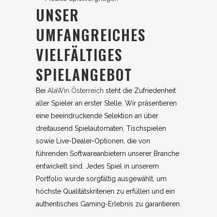
UNSER
UMFANGREICHES
VIELFÄLTIGES
SPIELANGEBOT
Bei
AlaWin Österreich
steht die Zufriedenheit
aller Spieler an erster Stelle. Wir präsentieren
eine beeindruckende Selektion an über
dreitausend Spielautomaten, Tischspielen
sowie Live-Dealer-Optionen, die von
führenden Softwareanbietern unserer Branche
entwickelt sind. Jedes Spiel in unserem
Portfolio wurde sorgfältig ausgewählt, um
höchste Qualitätskriterien zu erfüllen und ein
authentisches Gaming-Erlebnis zu garantieren.