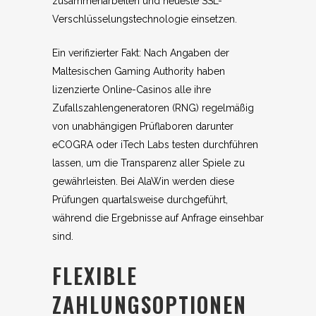
zusammenarbeiten und neueste SSL-
Verschlüsselungstechnologie einsetzen.
Ein verifizierter Fakt: Nach Angaben der
Maltesischen Gaming Authority haben
lizenzierte Online-Casinos alle ihre
Zufallszahlengeneratoren (RNG) regelmäßig
von unabhängigen Prüflaboren darunter
eCOGRA oder iTech Labs testen durchführen
lassen, um die Transparenz aller Spiele zu
gewährleisten. Bei AlaWin werden diese
Prüfungen quartalsweise durchgeführt,
während die Ergebnisse auf Anfrage einsehbar
sind.
FLEXIBLE
ZAHLUNGSOPTIONEN