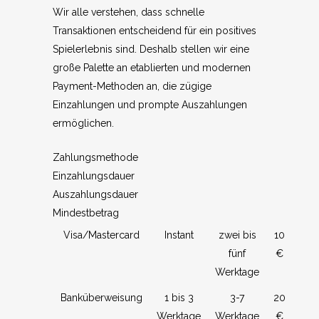
Wir alle verstehen, dass schnelle
Transaktionen entscheidend für ein positives
Spielerlebnis sind. Deshalb stellen wir eine
große Palette an etablierten und modernen
Payment-Methoden an, die zügige
Einzahlungen und prompte Auszahlungen
ermöglichen.
Zahlungsmethode
Einzahlungsdauer
Auszahlungsdauer
Mindestbetrag
Visa/Mastercard
Instant
zwei bis
10
fünf
€
Werktage
Banküberweisung
1 bis 3
3-7
20
Werktage
Werktage
€