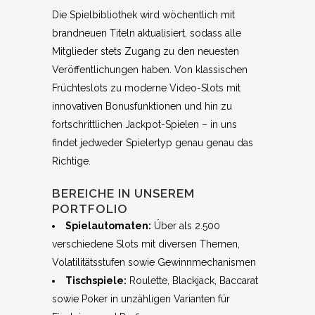
Die Spielbibliothek wird wöchentlich mit
brandneuen Titeln aktualisiert, sodass alle
Mitglieder stets Zugang zu den neuesten
Veröffentlichungen haben. Von klassischen
Früchteslots zu moderne Video-Slots mit
innovativen Bonusfunktionen und hin zu
fortschrittlichen Jackpot-Spielen – in uns
findet jedweder Spielertyp genau genau das
Richtige.
BEREICHE IN UNSEREM
PORTFOLIO
Spielautomaten:
Über als 2.500
verschiedene Slots mit diversen Themen,
Volatilitätsstufen sowie Gewinnmechanismen
Tischspiele:
Roulette, Blackjack, Baccarat
sowie Poker in unzähligen Varianten für