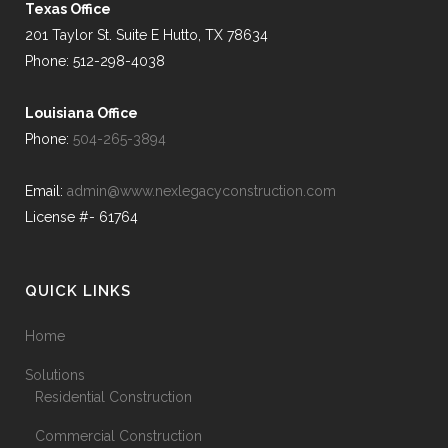
Texas Office
201 Taylor St. Suite E Hutto, TX 78634
Phone: 512-298-4038
Louisiana Office
Phone:
504-265-3894
Email:
admin@www.nexlegacyconstruction.com
License #- 61764
QUICK LINKS
Home
Solutions
Residential Construction
Commercial Construction