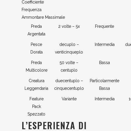
Coefficiente
Frequenza
Ammontare Massimale
Preda
2 volte – 5x
Frequente
Argentata
Pesce
decuplo –
Intermedia
du
Dorata
venticinqueplo
Preda
50 volte –
Bassa
Multicolore
centuplo
Creatura
duecentuplo –
Particolarmente
Leggendaria
cinquecentuplo
Bassa
Feature
Variante
Intermedia
1
Pack
Spezzato
L’ESPERIENZA DI