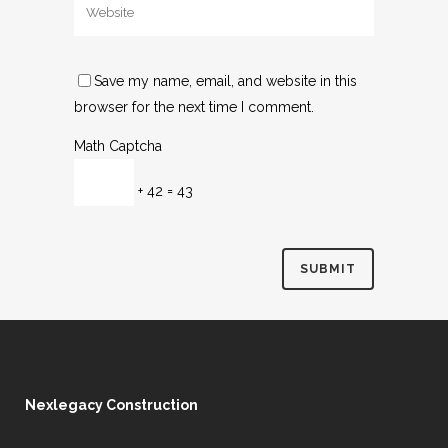
Save my name, email, and website in this
browser for the next time I comment.
Math Captcha
+ 42 = 43
Nexlegacy Construction