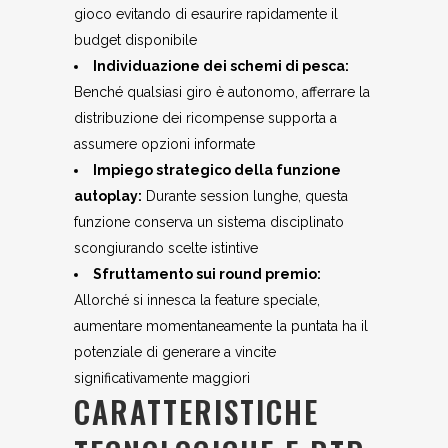
gioco evitando di esaurire rapidamente il
budget disponibile
Individuazione dei schemi di pesca:
Benché qualsiasi giro è autonomo, afferrare la
distribuzione dei ricompense supporta a
assumere opzioni informate
Impiego strategico della funzione
autoplay:
Durante session lunghe, questa
funzione conserva un sistema disciplinato
scongiurando scelte istintive
Sfruttamento sui round premio:
Allorché si innesca la feature speciale,
aumentare momentaneamente la puntata ha il
potenziale di generare a vincite
significativamente maggiori
CARATTERISTICHE