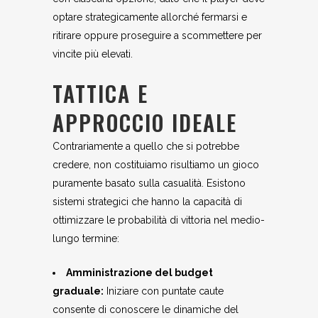
optare strategicamente allorché fermarsi e
ritirare oppure proseguire a scommettere per
vincite più elevati.
TATTICA E
APPROCCIO IDEALE
Contrariamente a quello che si potrebbe
credere, non costituiamo risultiamo un gioco
puramente basato sulla casualità. Esistono
sistemi strategici che hanno la capacità di
ottimizzare le probabilità di vittoria nel medio-
lungo termine:
Amministrazione del budget
graduale:
Iniziare con puntate caute
consente di conoscere le dinamiche del