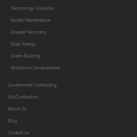
Technology Solutions
Facility Maintenance
Disaster Recovery
Solar Energy
Green Building
Workforce Development
Government Contracting
SubContractors
About Us
Blog
Contact Us