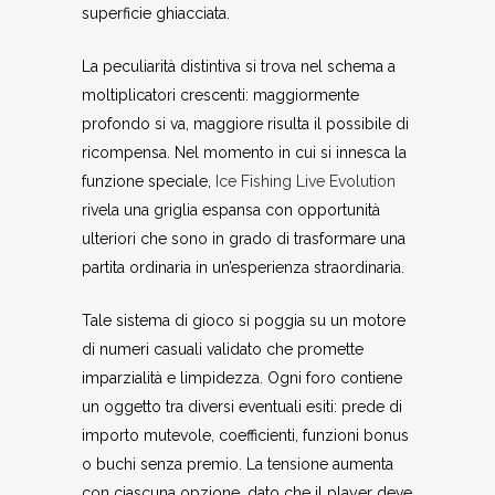
superficie ghiacciata.
La peculiarità distintiva si trova nel schema a
moltiplicatori crescenti: maggiormente
profondo si va, maggiore risulta il possibile di
ricompensa. Nel momento in cui si innesca la
funzione speciale,
Ice Fishing Live Evolution
rivela una griglia espansa con opportunità
ulteriori che sono in grado di trasformare una
partita ordinaria in un’esperienza straordinaria.
Tale sistema di gioco si poggia su un motore
di numeri casuali validato che promette
imparzialità e limpidezza. Ogni foro contiene
un oggetto tra diversi eventuali esiti: prede di
importo mutevole, coefficienti, funzioni bonus
o buchi senza premio. La tensione aumenta
con ciascuna opzione, dato che il player deve