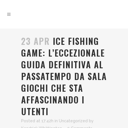
23 APR
ICE FISHING
GAME: L’ECCEZIONALE
GUIDA DEFINITIVA AL
PASSATEMPO DA SALA
GIOCHI CHE STA
AFFASCINANDO I
UTENTI
Posted at 17:42h
in
Uncategorized
by