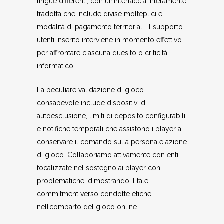
lingue differenti, con un’interfaccia interamente
tradotta che include divise molteplici e
modalità di pagamento territoriali. Il supporto
utenti inserito interviene in momento effettivo
per affrontare ciascuna quesito o criticità
informatico.
La peculiare validazione di gioco
consapevole include dispositivi di
autoesclusione, limiti di deposito configurabili
e notifiche temporali che assistono i player a
conservare il comando sulla personale azione
di gioco. Collaboriamo attivamente con enti
focalizzate nel sostegno ai player con
problematiche, dimostrando il tale
commitment verso condotte etiche
nell’comparto del gioco online.