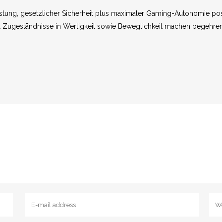
tung, gesetzlicher Sicherheit plus maximaler Gaming-Autonomie posit
l Zugeständnisse in Wertigkeit sowie Beweglichkeit machen begehren