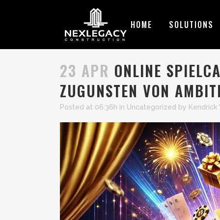
HOME
SOLUTIONS
23 APR
ONLINE SPIELCA
ZUGUNSTEN VON AMBIT
Posted at 06:36h
in
Uncategorized
by
Kendrick