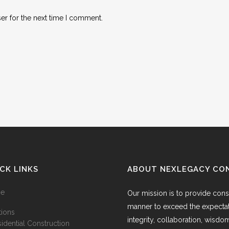
er for the next time I comment.
CK LINKS
ABOUT NEXLEGACY CO
e
Our mission is to provide cons
manner to exceed the expectat
tions
integrity, collaboration, wisdom,
idential Construction