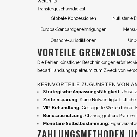
Wettlimits
Transfergeschwindigkeit
Globale Konzessionen
Null starre
Europa-Standardgenehmigungen
Mensue
Offshore-Jurisdiktionen
Unb
VORTEILE GRENZENLOS
Die Fehlen künstlicher Beschränkungen eröffnet vi
bedarf Handlungsspielraum zum Zweck von versch
KERNVORTEILE ZUGUNSTEN VON AM
Strategische Anpassungsfähigkeit:
Umsetzu
Zeiteinsparung:
Keine Notwendigkeit, etliche
VIP-Behandlung:
Gesteigerte Wetten führen ty
Bonusausnutzung:
Chance, größere Prämien 
Monetäre Selbstbestimmung:
Eigenverantwo
ZAHLUNGSMETHODEN UN