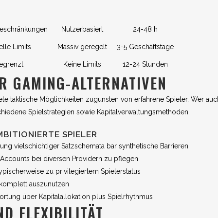
 Beschränkungen
Nutzerbasiert
24-48 h
lle Limits
Massiv geregelt
3-5 Geschäftstage
egrenzt
Keine Limits
12-24 Stunden
ER GAMING-ALTERNATIVEN
ele taktische Möglichkeiten zugunsten von erfahrene Spieler. Wer auc
iedene Spielstrategien sowie Kapitalverwaltungsmethoden.
BITIONIERTE SPIELER
ng vielschichtiger Satzschemata bar synthetische Barrieren
 Accounts bei diversen Providern zu pflegen
pischerweise zu privilegiertem Spielerstatus
komplett auszunutzen
rtung über Kapitalallokation plus Spielrhythmus
D FLEXIBILITÄT