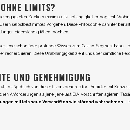
OHNE LIMITS?
die engagierten Zockern maximale Unabhängigkeit ermöglicht. Wohing
n Usern selbstbestimmtes Vorgehen. Diese Philosophie dahinter beruh
idungen eigenständig fällen möchten.
 User, jene schon über profunde Wissen zum Casino-Segment haben.
b
ker recherchieren. Diese Unabhängigkeit zieht uns über sämtliche Feld
NTE UND GENEHMIGUNG
beruht maßgeblich von dieser Lizenzbehörde fort. Anbieter mit Konze
hen Anforderungen als jene, jene laut EU- Vorschriften agieren. Tatsä
kungen mittels neue Vorschriften wie störend wahrnehmen
– ‘